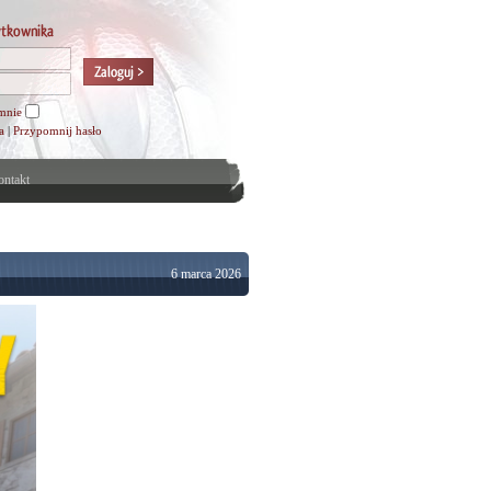
mnie
a
|
Przypomnij hasło
ntakt
6 marca 2026