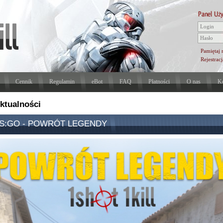
Pamiętaj 
Rejestracj
Cennik
Regulamin
eBot
FAQ
Płatności
O nas
Ko
ktualności
S:GO - POWRÓT LEGENDY