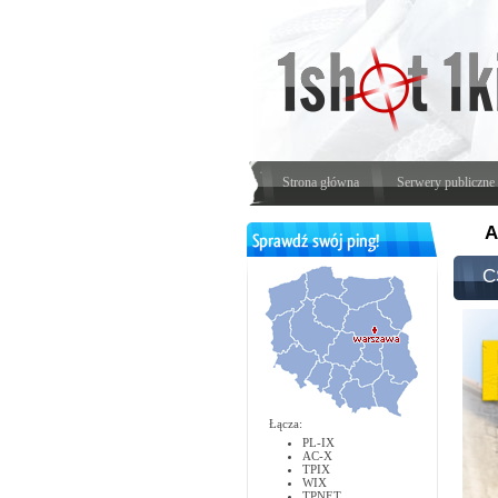
Strona główna
Serwery publiczne
A
C
Łącza:
PL-IX
AC-X
TPIX
WIX
TPNET