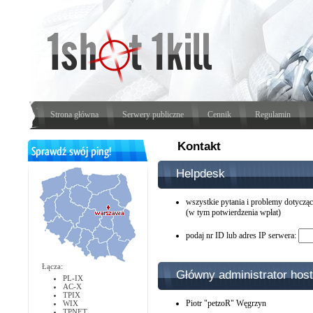
Strona główna
Serwery publiczne
Cennik
Regulamin
Kontakt
Helpdesk
wszystkie pytania i problemy dotyczą
(w tym potwierdzenia wpłat)
podaj nr ID lub adres IP serwera:
Łącza:
Główny administrator host
PL-IX
AC-X
TPIX
Piotr "petzoR" Węgrzyn
WIX
TPNET