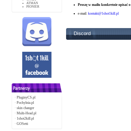
ATMAN
Proszę w mailu konkretnie opisać o 
PIONIER
e-mail:
kontakt@1shot1kill.pl
Discord
·
PluginyCS.pl
·
Pochylnia.pl
·
skin changer
·
Multi-Head.pl
·
1shot2kill.pl
·
GOSetti