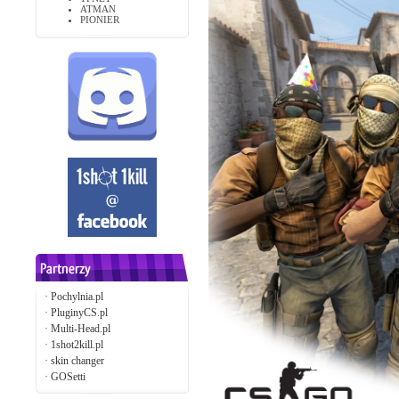
ATMAN
PIONIER
·
Pochylnia.pl
·
PluginyCS.pl
·
Multi-Head.pl
·
1shot2kill.pl
·
skin changer
·
GOSetti