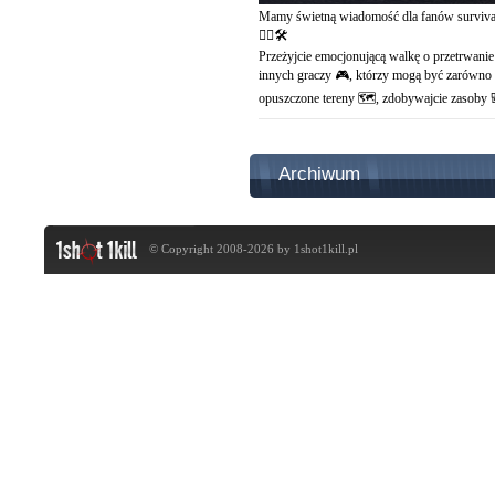
Mamy świetną wiadomość dla fanów survivali
🧟‍♂️🛠️
Przeżyjcie emocjonującą walkę o przetrwani
innych graczy 🎮, którzy mogą być zarówno s
opuszczone tereny 🗺️, zdobywajcie zasoby 
Archiwum
© Copyright 2008-2026 by
1shot1kill.pl