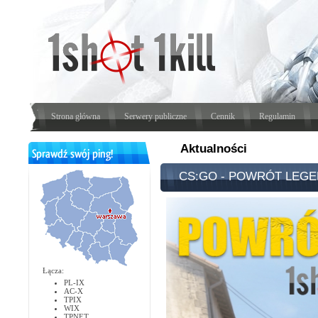
Strona główna
Serwery publiczne
Cennik
Regulamin
Aktualności
CS:GO - POWRÓT LEG
Łącza:
PL-IX
AC-X
TPIX
WIX
TPNET