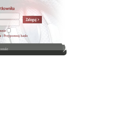
mnie
a
|
Przypomnij hasło
ntakt