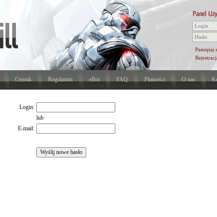
Pamiętaj 
Rejestracj
Cennik
Regulamin
eBot
FAQ
Płatności
O nas
Ko
Login:
lub
E-mail: