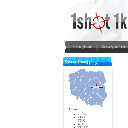
Strona główna
Serwery publiczne
Łącza:
PL-IX
AC-X
TPIX
WIX
TPNET