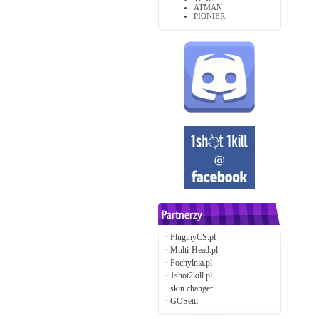
ATMAN
PIONIER
·
PluginyCS.pl
·
Multi-Head.pl
·
Pochylnia.pl
·
1shot2kill.pl
·
skin changer
·
GOSetti