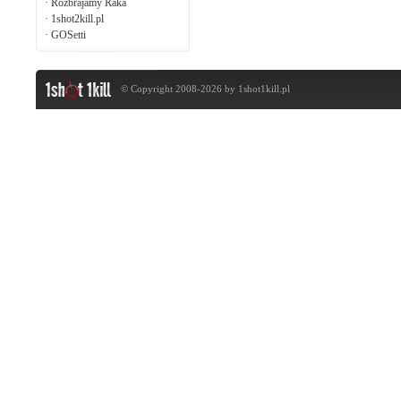
·
Rozbrajamy Raka
·
1shot2kill.pl
·
GOSetti
© Copyright 2008-2026 by
1shot1kill.pl