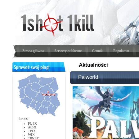
Strona główna
Serwery publiczne
Cennik
Regulamin
Aktualności
Palworld
Łącza:
PL-IX
AC-X
TPIX
WIX
TPNET