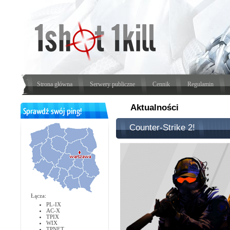
Strona główna
Serwery publiczne
Cennik
Regulamin
Aktualności
Counter-Strike 2!
Łącza:
PL-IX
AC-X
TPIX
WIX
TPNET