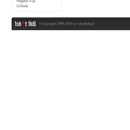
·
PluginyCS.pl
·
GOSetti
© Copyright 2008-2026 by
1shot1kill.pl