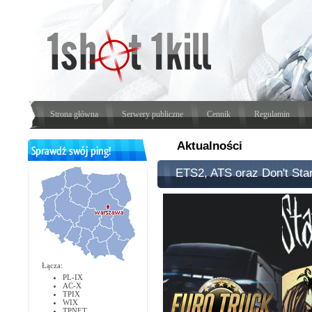
Strona główna
Serwery publiczne
Cennik
Regulamin
Aktualności
ETS2, ATS oraz Don't Star
Łącza:
PL-IX
AC-X
TPIX
WIX
TPNET