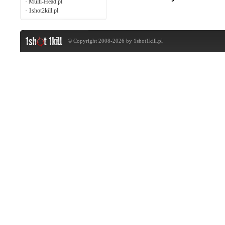
·
Multi-Head.pl
·
1shot2kill.pl
© Copyright 2008-2026 by
1shot1kill.pl