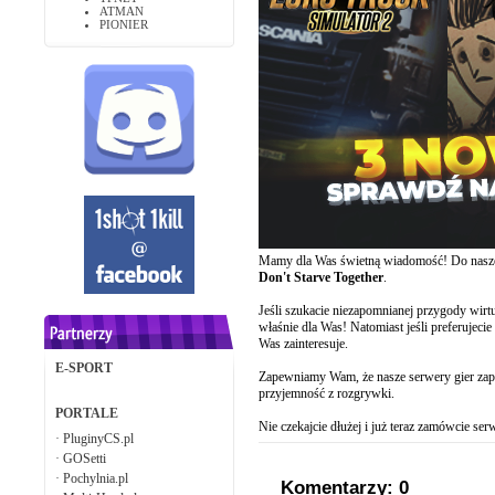
ATMAN
PIONIER
Mamy dla Was świetną wiadomość! Do naszej
Don't Starve Together
.
Jeśli szukacie niezapomnianej przygody wirt
właśnie dla Was! Natomiast jeśli preferujeci
Was zainteresuje.
E-SPORT
Zapewniamy Wam, że nasze serwery gier zapew
przyjemność z rozgrywki.
PORTALE
Nie czekajcie dłużej i już teraz zamówcie se
·
PluginyCS.pl
·
GOSetti
·
Pochylnia.pl
Komentarzy: 0