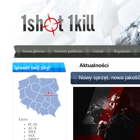
Strona główna
Serwery publiczne
Cennik
Regulamin
Aktualności
Nowy sprzęt, nowa jakość
Łącza:
PL-IX
AC-X
TPIX
WIX
TPNET