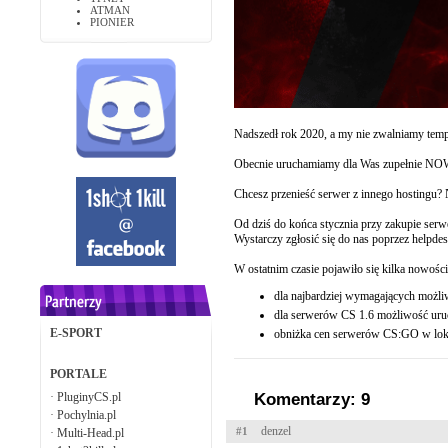
ATMAN
PIONIER
Nadszedł rok 2020, a my nie zwalniamy tempa
Obecnie uruchamiamy dla Was zupełnie NOW
Chcesz przenieść serwer z innego hostingu? 
Od dziś do końca stycznia przy zakupie serw
Wystarczy zgłosić się do nas poprzez helpde
W ostatnim czasie pojawiło się kilka nowości
dla najbardziej wymagających możli
dla serwerów CS 1.6 możliwość uru
E-SPORT
obniżka cen serwerów CS:GO w lokal
PORTALE
·
PluginyCS.pl
Komentarzy: 9
·
Pochylnia.pl
denzel
#1
·
Multi-Head.pl