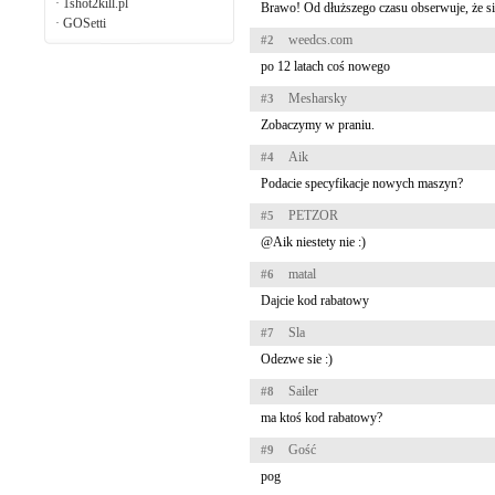
·
1shot2kill.pl
Brawo! Od dłuższego czasu obserwuje, że si
·
GOSetti
weedcs.com
#2
po 12 latach coś nowego
Mesharsky
#3
Zobaczymy w praniu.
Aik
#4
Podacie specyfikacje nowych maszyn?
PETZOR
#5
@Aik niestety nie :)
matal
#6
Dajcie kod rabatowy
Sla
#7
Odezwe sie :)
Sailer
#8
ma ktoś kod rabatowy?
Gość
#9
pog