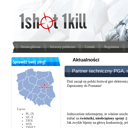
Strona główna
Serwery publiczne
Cennik
Regulamin
Aktualności
Partner techniczny PGA, 
Dziś zaczął się polski festiwal gier elektr
Zapraszamy do Poznania!
Łącza:
PL-IX
Jednocześnie informujemy, że właśnie uruc
AC-X
trafiać na
świeżutki, nieobciążony sprzęt :)
TPIX
Jak zwykle bijemy na głowę konkurencję, jeśl
WIX
TPNET