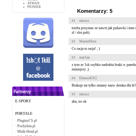
ATMAN
PIONIER
Komentarzy: 5
miszcz
#1
trzeba przyznac ze nawet jak pukawki i inne 
zl / slot pub)
MasterHost
#2
Co racja to racja! ; )
mar1an
#3
z tym ze 1sk szybko nadrabia braki w panelu
zmniejszy ;)
DemosKSG
#4
Brakuje mi tylko zmiany nazw demka dla hl b
miszcz
#5
E-SPORT
aha, no ok
PORTALE
·
PluginyCS.pl
·
Pochylnia.pl
·
Multi-Head.pl