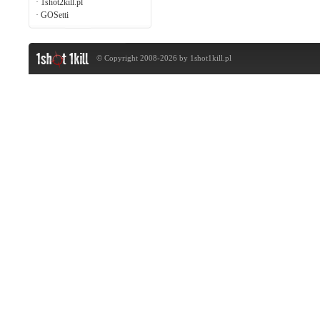
·
1shot2kill.pl
·
GOSetti
© Copyright 2008-2026 by
1shot1kill.pl