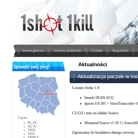
Strona główna
Serwery publiczne
Cennik
Regulamin
Aktualności
Aktualizacja paczek w Ins
Counter-Strike 1.6:
binarki HLDS 6132
dproto 0.9.391 + VoiceTranscoder v
CS:GO i inne na silniku Source:
Łącza:
PL-IX
Metamod:Source v1.10.1 i SourceM
AC-X
TPIX
Zapraszamy do Instalatora danego serwera.
WIX
TPNET