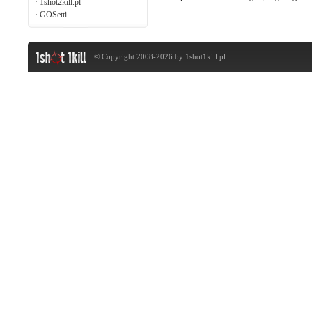
·
1shot2kill.pl
·
GOSetti
© Copyright 2008-2026 by
1shot1kill.pl