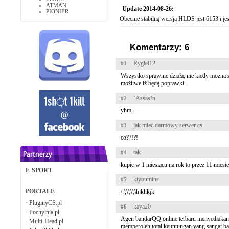
ATMAN
Update 2014-08-26:
PIONIER
Obecnie stabilną wersją HLDS jest 6153 i jes
Komentarzy: 6
Rygiel12
#1
Wszystko sprawnie działa, nie kiedy można za
możliwe iż będą poprawki.
`Assas!n
#2
yhm...
jak mieć darmowy serwer cs
#3
co??!?!
tak
#4
kupic w 1 miesiacu na rok to przez 11 miesi
E-SPORT
kiyoumins
#5
PORTALE
/.';\';\';\hjkhkjk
·
PluginyCS.pl
kaya20
#6
·
Pochylnia.pl
Agen bandarQQ online terbaru menyediakan 
·
Multi-Head.pl
memperoleh total keuntungan yang sangat b