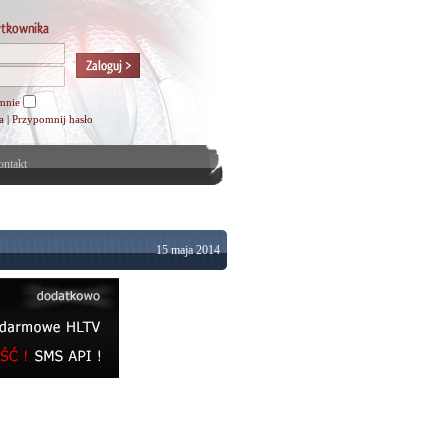
mnie
a
|
Przypomnij hasło
ntakt
15 maja 2014