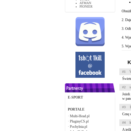
ATMAN
PIONIER
Obniżk
2. Da
3. Odb
4. Wp
5. Wp
K
#1
Świetn
#2
Jeżeli
E-SPORT
w pane
1
#3
PORTALE
Cenę 
·
Multi-Head.pl
·
PluginyCS.pl
k
#4
·
Pochylnia.pl
A jeśl