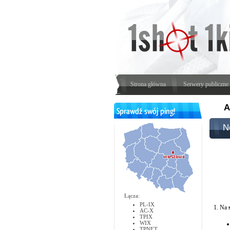
Strona główna
Serwery publiczne
A
N
Łącza:
PL-IX
1. Na
AC-X
TPIX
WIX
TPNET