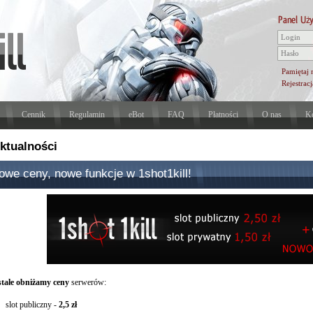
Pamiętaj 
Rejestracj
Cennik
Regulamin
eBot
FAQ
Płatności
O nas
Ko
ktualności
owe ceny, nowe funkcje w 1shot1kill!
stałe obniżamy ceny
serwerów:
slot publiczny -
2,5 zł