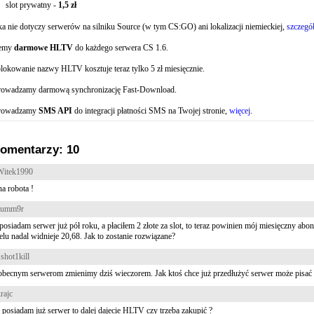
slot prywatny -
1,5 zł
a nie dotyczy serwerów na silniku Source (w tym CS:GO) ani lokalizacji niemieckiej,
szczegó
jemy
darmowe HLTV
do każdego serwera CS 1.6.
lokowanie nazwy HLTV kosztuje teraz tylko 5 zł miesięcznie.
rowadzamy darmową synchronizację Fast-Download.
rowadzamy
SMS API
do integracji płatności SMS na Twojej stronie,
więcej
.
omentarzy: 10
Witek1990
a robota !
summ9r
 posiadam serwer już pół roku, a płaciłem 2 złote za slot, to teraz powinien mój miesięczny ab
lu nadal widnieje 20,68. Jak to zostanie rozwiązane?
shot1kill
obecnym serwerom zmienimy dziś wieczorem. Jak ktoś chce już przedłużyć serwer może pisać
rajc
i posiadam już serwer to dalej dajecie HLTV czy trzeba zakupić ?