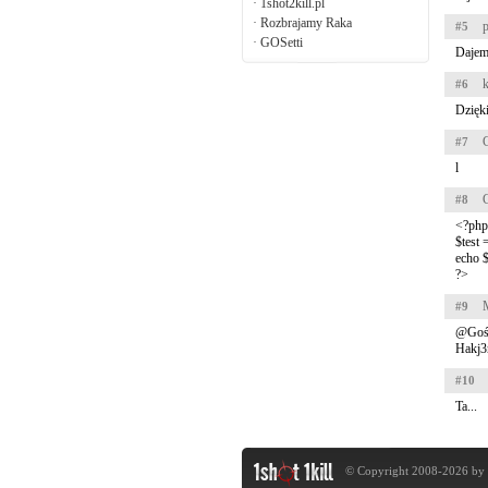
·
1shot2kill.pl
·
Rozbrajamy Raka
p
#5
·
GOSetti
Dajem
k
#6
Dzięki
#7
l
#8
<?php
$test =
echo $
?>
#9
@Goś
Hakj3
#10
Ta...
© Copyright 2008-2026 by