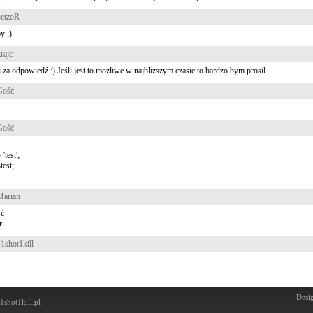
etzoR
y ;)
rajc
 za odpowiedź :) Jeśli jest to możliwe w najbliższym czasie to bardzo bym prosił.
Gość
Gość
 'test';
test;
Marian
ć
r
1shot1kill
Desig
1shot1kill.pl