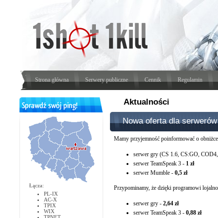
Strona główna
Serwery publiczne
Cennik
Regulamin
Aktualności
Nowa oferta dla serwerów
Mamy przyjemność poinformować o obniżce 
serwer gry (CS 1.6, CS:GO, COD4, 
serwer TeamSpeak 3 -
1 zł
serwer Mumble -
0,5 zł
Łącza:
Przypominamy, że dzięki programowi lojaln
PL-IX
AC-X
serwer gry -
2,64 zł
TPIX
WIX
serwer TeamSpeak 3 -
0,88 zł
TPNET