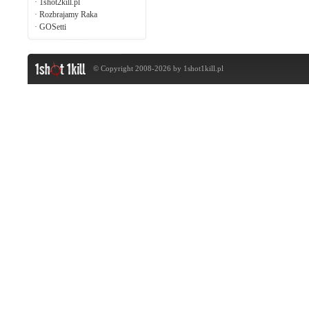
·
1shot2kill.pl
·
Rozbrajamy Raka
·
GOSetti
© Copyright 2008-2026 by
1shot1kill.pl