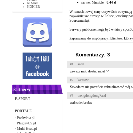
serwer Mumble -
0,44 zł
ATMAN
PIONIER
W ramach nowej ceny oczywiście otrzymują
najważniejsze turnieje w Polsce, jesteśmy 
Sourcemania).
Serwery publiczne mogą być w łatwy sposób 
Zapraszamy do współpracy. Klientów, którzy 
Komentarzy: 3
seed
#1
zawsze milo dostac rabat ^^
karatow
#2
Szkoda że nie potraficie zaktualizować mój se
wengdongdong7asd
#3
E-SPORT
asdasdasdasdas
PORTALE
·
Pochylnia.pl
·
PluginyCS.pl
·
Multi-Head.pl