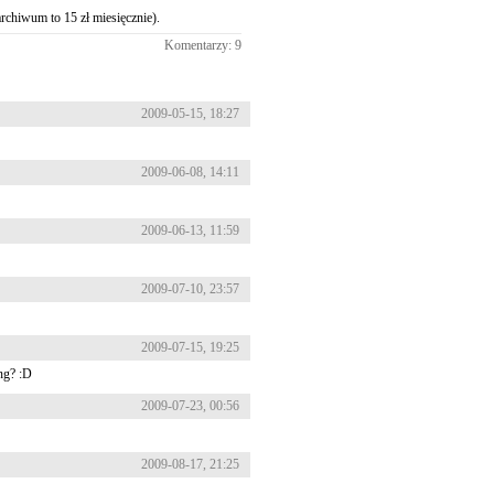
rchiwum to 15 zł miesięcznie).
Komentarzy: 9
2009-05-15, 18:27
2009-06-08, 14:11
2009-06-13, 11:59
2009-07-10, 23:57
2009-07-15, 19:25
ng? :D
2009-07-23, 00:56
2009-08-17, 21:25