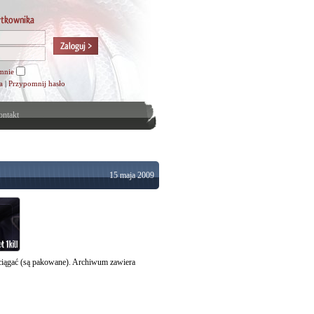
mnie
a
|
Przypomnij hasło
ntakt
15 maja 2009
ciągać (są pakowane). Archiwum zawiera