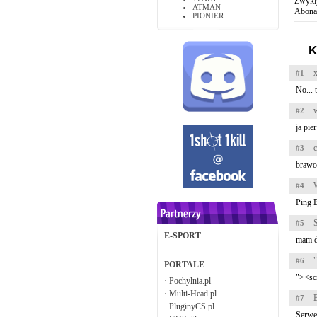
Zwykły
ATMAN
Abonam
PIONIER
K
#1
No... 
#2
ja pie
c
#3
brawo 
#4
Ping B
S
#5
E-SPORT
mam di
"
#6
PORTALE
"><scr
·
Pochylnia.pl
·
Multi-Head.pl
#7
·
PluginyCS.pl
Serwer