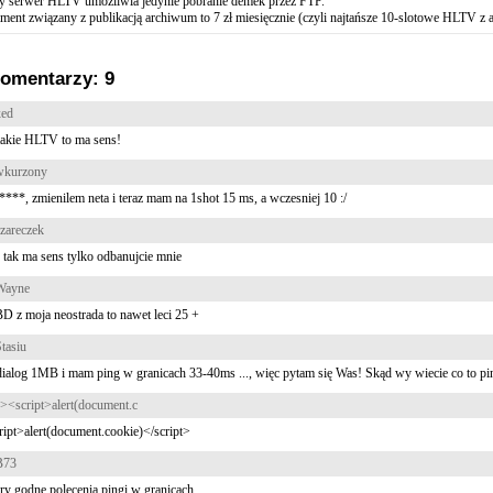
 serwer HLTV umożliwia jedynie pobranie demek przez FTP.
ent związany z publikacją archiwum to 7 zł miesięcznie (czyli najtańsze 10-slotowe HLTV z a
omentarzy: 9
xed
takie HLTV to ma sens!
wkurzony
r****, zmienilem neta i teraz mam na 1shot 15 ms, a wczesniej 10 :/
zareczek
tak ma sens tylko odbanujcie mnie
Wayne
D z moja neostrada to nawet leci 25 +
tasiu
alog 1MB i mam ping w granicach 33-40ms ..., więc pytam się Was! Skąd wy wiecie co to pi
><script>alert(document.c
ipt>alert(document.cookie)</script>
B73
y godne polecenia pingi w granicach