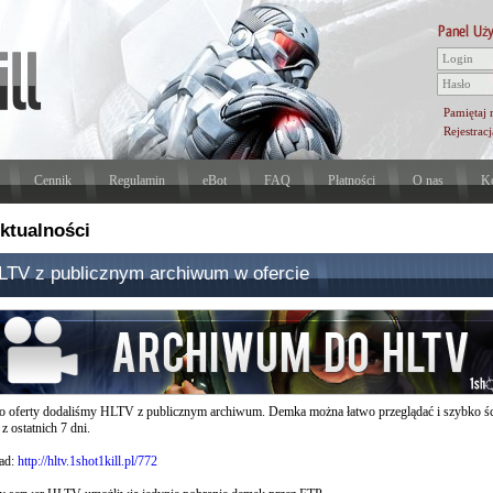
Pamiętaj 
Rejestracj
Cennik
Regulamin
eBot
FAQ
Płatności
O nas
Ko
ktualności
LTV z publicznym archiwum w ofercie
o oferty dodaliśmy HLTV z publicznym archiwum. Demka można łatwo przeglądać i szybko ś
z ostatnich 7 dni.
ad:
http://hltv.1shot1kill.pl/772