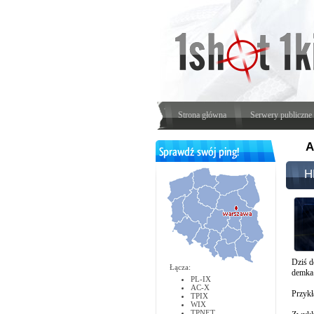
Strona główna
Serwery publiczne
A
H
Dziś d
Łącza:
demka 
PL-IX
AC-X
Przykł
TPIX
WIX
TPNET